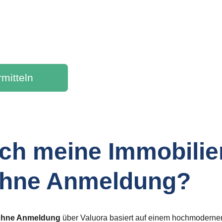
Erhalten Sie Ihre kostenlo
Intelligente 
Immobilienbewertung
Analyse
rmitteln
 ich meine Immobili
Ohne Anmeldung?
 ohne Anmeldung
 über Valuora basiert auf einem hochmodernen,