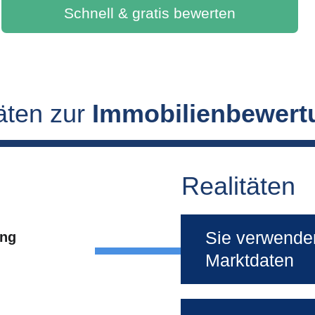
Schnell & gratis bewerten
äten zur 
Immobilienbewert
Realitäten
Sie verwende
ung
Marktdaten