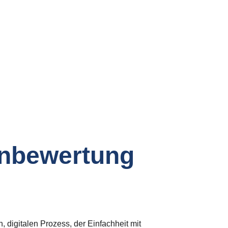
se 
Verkaufe zum 
besten Preis!
enbewertung 
 digitalen Prozess, der Einfachheit mit 