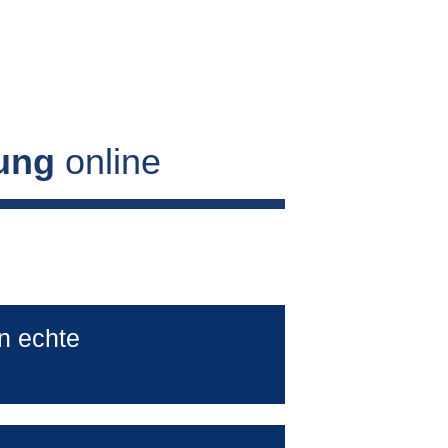
ung 
online
n echte 