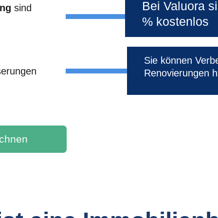
Bei Valuora s
ng 
sind 
% kostenlos
Sie können Verb
serungen
Renovierungen h
echnen